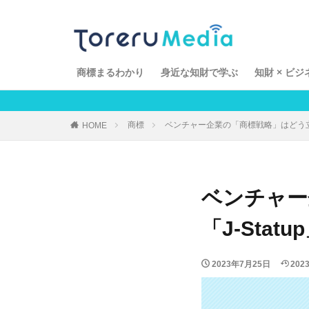
「知財とアレ」エ
あしたの知財
てらこ
ラー
知財 × ビジネス
商標まるわかり
身近な知財で学ぶ
知財 × ビジ
Toreru
商標
ベンチャー企業の「商標戦略」はどう立て
HOME
ベンチャー
「J-Sta
2023年7月25日
202