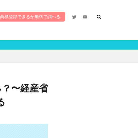
編集部
Uchida
ちざ散歩
商標登録できるか無料で調べる
り
る？〜経産省
る