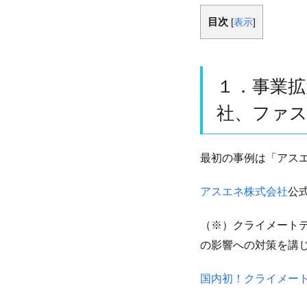
目次
[
表示
]
１．事業
社、ファ
最初の事例は「アス
アスエネ株式会社
公
（※）クライメート
の影響への対策を講
国内初！クライメートテ