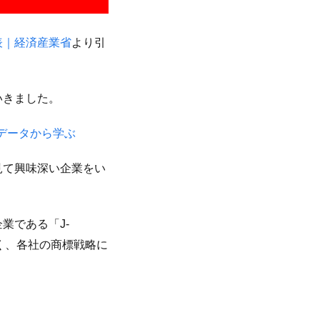
発表｜経済産業省
より引
いきました。
標データから学ぶ
で見て興味深い企業をい
業である「J-
そく、各社の商標戦略に