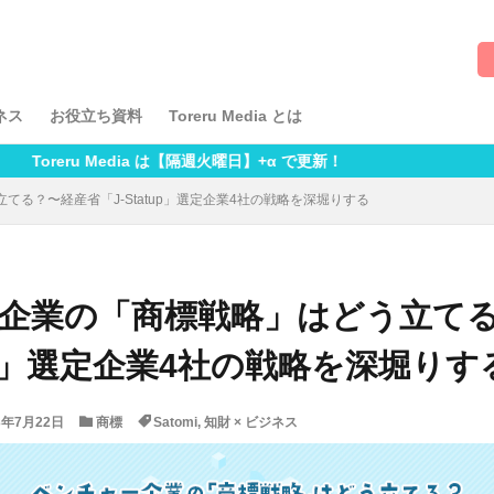
ッセイ
Omochi
Satomi
suiP
TCG特許探検記
Toreru
インタビュー
おもしろ知財
ゲスト投稿
こち亀
ちざたまご
メン商標記
商標まるわかり
土野史隆
安田健朗
特許まるわか
知財ほろ酔い酒紀行
ネス
お役立ち資料
Toreru Media とは
 Media は【隔週火曜日】+α で更新！
検索
る？〜経産省「J-Statup」選定企業4社の戦略を深堀りする
企業の「商標戦略」はどう立て
tup」選定企業4社の戦略を深堀りす
3年7月22日
商標
Satomi
,
知財 × ビジネス