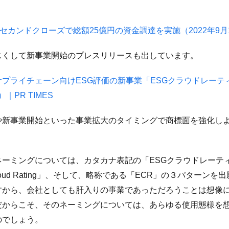
カンドクローズで総額25億円の資金調達を実施（2022年9月14
じくして新事業開始のプレスリリースも出しています。
プライチェーン向けESG評価の新事業「ESGクラウドレーテ
）｜PR TIMES
や新事業開始といった事業拡大のタイミングで商標面を強化し
ネーミングについては、カタカナ表記の「ESGクラウドレーテ
loud Rating」、そして、略称である「ECR」の３パターン
すから、会社としても肝入りの事業であっただろうことは想像
だからこそ、そのネーミングについては、あらゆる使用態様を
のでしょう。