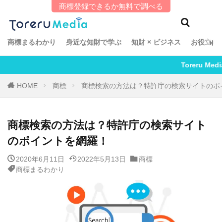
商標登録できるか無料で調べる
タグ
「知財とアレ」エッセイ
Omochi
Satomi
商標まるわかり
身近な知財で学ぶ
知財 × ビジネス
お役立ち
suiP
TCG特許探検記
Toreru編集部
Toreru Media は【隔
Uchida
あしたの知財
インタビュー
HOME
商標
商標検索の方法は？特許庁の検索サイトのポ
おもしろ知財
ゲスト投稿
こち亀
ちざたまご
ちざ散歩
てらこ
商標検索の方法は？特許庁の検索サイト
ラーメン商標記
商標まるわかり
土野史隆
のポイントを網羅！
安田健朗
特許まるわかり
知財 × ビジネス
知財ほろ酔い酒紀行
2020年6月11日
2022年5月13日
商標
商標まるわかり
検索