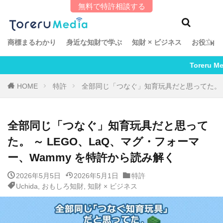
無料で特許相談する
タグ
「知財とアレ」エッセイ
Omochi
Satomi
商標まるわかり
身近な知財で学ぶ
知財 × ビジネス
お役立ち
suiP
TCG特許探検記
Toreru編集部
Toreru Media は【隔週火
Uchida
あしたの知財
インタビュー
HOME
特許
全部同じ「つなぐ」知育玩具だと思ってた。 ～
おもしろ知財
ゲスト投稿
こち亀
ちざたまご
ちざ散歩
てらこ
全部同じ「つなぐ」知育玩具だと思って
ラーメン商標記
商標まるわかり
土野史隆
た。 ～ LEGO、LaQ、マグ・フォーマ
安田健朗
特許まるわかり
ー、Wammy を特許から読み解く
知財 × ビジネス
知財ほろ酔い酒紀行
2026年5月5日
2026年5月1日
特許
Uchida
,
おもしろ知財
,
知財 × ビジネス
検索