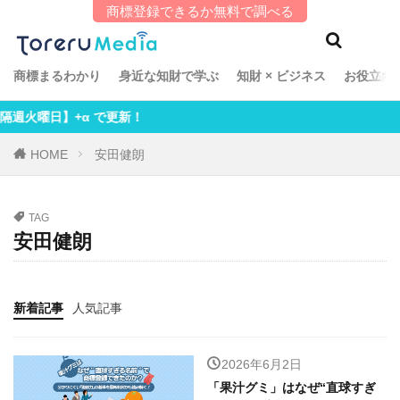
商標登録できるか無料で調べる
タグ
「知財とアレ」エッセイ
Omochi
Satomi
商標まるわかり
身近な知財で学ぶ
知財 × ビジネス
お役立ち
suiP
TCG特許探検記
Toreru編集部
は【隔週火曜日】+α で更新！
Uchida
あしたの知財
インタビュー
HOME
安田健朗
おもしろ知財
ゲスト投稿
こち亀
ちざたまご
ちざ散歩
てらこ
TAG
ラーメン商標記
商標まるわかり
土野史隆
安田健朗
安田健朗
特許まるわかり
知財 × ビジネス
知財ほろ酔い酒紀行
新着記事
人気記事
検索
2026年6月2日
「果汁グミ」はなぜ“直球すぎ