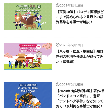
2025年8月19日
【実例10選】パロディ商標はど
こまで認められる？登録上の裁
判基準を弁護士が解説！
2025年5月13日
【八ッ橋・松風・祇園祭】知財
判例の聖地を弁護士が巡ってみ
た（京都編）
2025年2月25日
【2024年 知財判例3選】著作権
「バンドスコア事件」、意匠
「テントペグ事件」など知って
おくべき判例を弁護士が解説！